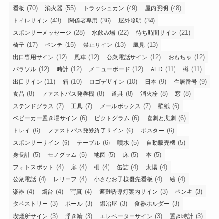
(70)
(55)
(49)
(48)
看板
消火器
トラッシュカン
屋内照明
(43)
(36)
(34)
トイレサイン
関係者専用
屋外照明
(28)
(22)
(21)
スポンサーメッセージ
水飲み場
待ち時間サイン
(17)
(15)
(13)
(13)
椅子
ベンチ
禁止サイン
風見
(12)
(12)
(12)
(12)
出口専用サイン
風車
公衆電話サイン
おもちゃ
(12)
(12)
(12)
(11)
(11)
パラソル
時計
メニューボード
AED
樽
(11)
(10)
(10)
(9)
(9)
出口サイン
箱
ロゴデザイン
日本
住居番号
(8)
(8)
(8)
(8)
(8)
食品
ファストパス発券機
道具
消火栓
窓
(7)
(7)
(7)
(6)
ステンドグラス
工具
メールボックス
壁紙
(6)
(6)
(6)
ベビーカー置き場サイン
ピクトグラム
喜劇と悲劇
(6)
(6)
(6)
トレイ
ファストパス発券終了サイン
ポスター
(6)
(6)
(5)
(5)
スポンサーサイン
テーブル
噴水
自動販売機
(5)
(5)
(5)
(5)
(5)
身長計
モノグラム
地図
床
本
(4)
(4)
(4)
(4)
(4)
フォトスポット
扉
柵
缶詰
太陽
(4)
(4)
(4)
(4)
公衆電話
レリーフ
小さなお子様優先看板
絵
(4)
(4)
(4)
(3)
(3)
楽器
燭台
写真
避難誘導灯案内サイン
ペンキ
(3)
(3)
(3)
(3)
タペストリー
ポール
鍛冶屋
食器ホルダー
(3)
(3)
(3)
(3)
喫煙所サイン
浮き輪
エレベーターサイン
置き時計