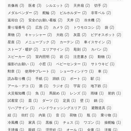
(3)
(3)
(2)
(2)
(2)
肖像画
医者
シルエット
天井扇
切手
(2)
(2)
(2)
(2)
メダルベンダー
舵輪
ビルホルダー
非常ベル
(2)
(2)
(2)
(2)
返却台
安全のお願い看板
天井
冷水機
(2)
(2)
(2)
(2)
(2)
乗り場番号
広告
カメラ
トウモロコシ
袋
(2)
(2)
(2)
(2)
(2)
果物
キャッシャー
大砲
灰皿
ビデオスポット
(2)
(2)
(2)
(2)
星座
メニューブック
カーテン
車イスサイン
(2)
(2)
(2)
(2)
ストーブ・暖炉
エリアサイン
彫刻
カバン
(2)
(1)
(1)
(1)
(1)
スピーカー
室内照明
岩
注意書き
動物
(1)
(1)
(1)
(1)
撮影のお願い
小窓
ベビーセンター
サトウキビ
(1)
(1)
(1)
(1)
勲章
使用中プレート
ショーウィンドウ
車
(1)
(1)
(1)
(1)
(1)
読み取り機
手紙
蹄鉄
ボート
駅
(1)
(1)
(1)
(1)
(1)
アール・デコ
酒
ラジオ
宇宙
地下鉄
(1)
(1)
(1)
(1)
(1)
(1)
火災報知機
魚
馬留め
レンズ
雨樋
射的
(1)
(1)
(1)
(1)
(1)
(1)
試着室
皿
ダーツ
定員
壁
鍋
(1)
(1)
(1)
リハブサイン
ハンドウォッシングエリア
避難道具
(1)
(1)
(1)
(1)
(1)
(1)
(1)
紐
街灯
内装
音
荷物
瓶
乗り物
(1)
(1)
(1)
(1)
(1)
(1)
冷風機
家具
黒板
チェス
ワゴン
操舵輪
(1)
(1)
(1)
(1)
(1)
(1)
天球儀
眼鏡
浮世絵
オール
金庫
洋服