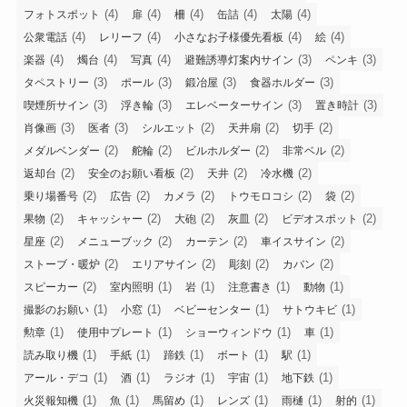
(4)
(4)
(4)
(4)
(4)
フォトスポット
扉
柵
缶詰
太陽
(4)
(4)
(4)
(4)
公衆電話
レリーフ
小さなお子様優先看板
絵
(4)
(4)
(4)
(3)
(3)
楽器
燭台
写真
避難誘導灯案内サイン
ペンキ
(3)
(3)
(3)
(3)
タペストリー
ポール
鍛冶屋
食器ホルダー
(3)
(3)
(3)
(3)
喫煙所サイン
浮き輪
エレベーターサイン
置き時計
(3)
(3)
(2)
(2)
(2)
肖像画
医者
シルエット
天井扇
切手
(2)
(2)
(2)
(2)
メダルベンダー
舵輪
ビルホルダー
非常ベル
(2)
(2)
(2)
(2)
返却台
安全のお願い看板
天井
冷水機
(2)
(2)
(2)
(2)
(2)
乗り場番号
広告
カメラ
トウモロコシ
袋
(2)
(2)
(2)
(2)
(2)
果物
キャッシャー
大砲
灰皿
ビデオスポット
(2)
(2)
(2)
(2)
星座
メニューブック
カーテン
車イスサイン
(2)
(2)
(2)
(2)
ストーブ・暖炉
エリアサイン
彫刻
カバン
(2)
(1)
(1)
(1)
(1)
スピーカー
室内照明
岩
注意書き
動物
(1)
(1)
(1)
(1)
撮影のお願い
小窓
ベビーセンター
サトウキビ
(1)
(1)
(1)
(1)
勲章
使用中プレート
ショーウィンドウ
車
(1)
(1)
(1)
(1)
(1)
読み取り機
手紙
蹄鉄
ボート
駅
(1)
(1)
(1)
(1)
(1)
アール・デコ
酒
ラジオ
宇宙
地下鉄
(1)
(1)
(1)
(1)
(1)
(1)
火災報知機
魚
馬留め
レンズ
雨樋
射的