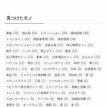
見つけたモノ
(70)
(55)
(49)
(48)
看板
消火器
トラッシュカン
屋内照明
(43)
(36)
(34)
トイレサイン
関係者専用
屋外照明
(28)
(22)
(21)
スポンサーメッセージ
水飲み場
待ち時間サイン
(17)
(15)
(13)
(13)
椅子
ベンチ
禁止サイン
風見
(12)
(12)
(12)
(12)
出口専用サイン
風車
公衆電話サイン
おもちゃ
(12)
(12)
(12)
(11)
(11)
パラソル
時計
メニューボード
AED
樽
(11)
(10)
(10)
(9)
(9)
出口サイン
箱
ロゴデザイン
日本
住居番号
(8)
(8)
(8)
(8)
(8)
食品
ファストパス発券機
道具
消火栓
窓
(7)
(7)
(7)
(6)
ステンドグラス
工具
メールボックス
壁紙
(6)
(6)
(6)
ベビーカー置き場サイン
ピクトグラム
喜劇と悲劇
(6)
(6)
(6)
トレイ
ファストパス発券終了サイン
ポスター
(6)
(6)
(5)
(5)
スポンサーサイン
テーブル
噴水
自動販売機
(5)
(5)
(5)
(5)
(5)
身長計
モノグラム
地図
床
本