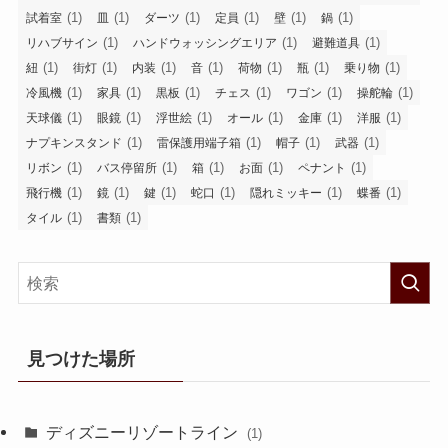
(1)
(1)
(1)
(1)
(1)
(1)
試着室
皿
ダーツ
定員
壁
鍋
(1)
(1)
(1)
リハブサイン
ハンドウォッシングエリア
避難道具
(1)
(1)
(1)
(1)
(1)
(1)
(1)
紐
街灯
内装
音
荷物
瓶
乗り物
(1)
(1)
(1)
(1)
(1)
(1)
冷風機
家具
黒板
チェス
ワゴン
操舵輪
(1)
(1)
(1)
(1)
(1)
(1)
天球儀
眼鏡
浮世絵
オール
金庫
洋服
(1)
(1)
(1)
(1)
ナプキンスタンド
雷保護用端子箱
帽子
武器
(1)
(1)
(1)
(1)
(1)
リボン
バス停留所
箱
お面
ペナント
(1)
(1)
(1)
(1)
(1)
(1)
飛行機
鏡
鍵
蛇口
隠れミッキー
蝶番
(1)
(1)
タイル
書類
見つけた場所
ディズニーリゾートライン
(1)