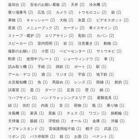
(2)
(2)
(2)
(2)
返却台
安全のお願い看板
天井
冷水機
(2)
(2)
(2)
(2)
(2)
乗り場番号
広告
カメラ
トウモロコシ
袋
(2)
(2)
(2)
(2)
(2)
果物
キャッシャー
大砲
灰皿
ビデオスポット
(2)
(2)
(2)
(2)
星座
メニューブック
カーテン
車イスサイン
(2)
(2)
(2)
(2)
ストーブ・暖炉
エリアサイン
彫刻
カバン
(2)
(1)
(1)
(1)
(1)
スピーカー
室内照明
岩
注意書き
動物
(1)
(1)
(1)
(1)
撮影のお願い
小窓
ベビーセンター
サトウキビ
(1)
(1)
(1)
(1)
勲章
使用中プレート
ショーウィンドウ
車
(1)
(1)
(1)
(1)
(1)
読み取り機
手紙
蹄鉄
ボート
駅
(1)
(1)
(1)
(1)
(1)
アール・デコ
酒
ラジオ
宇宙
地下鉄
(1)
(1)
(1)
(1)
(1)
(1)
火災報知機
魚
馬留め
レンズ
雨樋
射的
(1)
(1)
(1)
(1)
(1)
(1)
試着室
皿
ダーツ
定員
壁
鍋
(1)
(1)
(1)
リハブサイン
ハンドウォッシングエリア
避難道具
(1)
(1)
(1)
(1)
(1)
(1)
(1)
紐
街灯
内装
音
荷物
瓶
乗り物
(1)
(1)
(1)
(1)
(1)
(1)
冷風機
家具
黒板
チェス
ワゴン
操舵輪
(1)
(1)
(1)
(1)
(1)
(1)
天球儀
眼鏡
浮世絵
オール
金庫
洋服
(1)
(1)
(1)
(1)
ナプキンスタンド
雷保護用端子箱
帽子
武器
(1)
(1)
(1)
(1)
(1)
リボン
バス停留所
箱
お面
ペナント