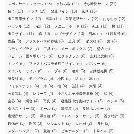
(28)
(22)
(21)
スポンサーメッセージ
水飲み場
待ち時間サイン
(17)
(15)
(13)
(13)
椅子
ベンチ
禁止サイン
風見
(12)
(12)
(12)
(12)
出口専用サイン
風車
公衆電話サイン
おもちゃ
(12)
(12)
(12)
(11)
(11)
パラソル
時計
メニューボード
AED
樽
(11)
(10)
(10)
(9)
(9)
出口サイン
箱
ロゴデザイン
日本
住居番号
(8)
(8)
(8)
(8)
(8)
食品
ファストパス発券機
道具
消火栓
窓
(7)
(7)
(7)
(6)
ステンドグラス
工具
メールボックス
壁紙
(6)
(6)
(6)
ベビーカー置き場サイン
ピクトグラム
喜劇と悲劇
(6)
(6)
(6)
トレイ
ファストパス発券終了サイン
ポスター
(6)
(6)
(5)
(5)
スポンサーサイン
テーブル
噴水
自動販売機
(5)
(5)
(5)
(5)
(5)
身長計
モノグラム
地図
床
本
(4)
(4)
(4)
(4)
(4)
フォトスポット
扉
柵
缶詰
太陽
(4)
(4)
(4)
(4)
公衆電話
レリーフ
小さなお子様優先看板
絵
(4)
(4)
(4)
(3)
(3)
楽器
燭台
写真
避難誘導灯案内サイン
ペンキ
(3)
(3)
(3)
(3)
タペストリー
ポール
鍛冶屋
食器ホルダー
(3)
(3)
(3)
(3)
喫煙所サイン
浮き輪
エレベーターサイン
置き時計
(3)
(3)
(2)
(2)
(2)
肖像画
医者
シルエット
天井扇
切手
(2)
(2)
(2)
(2)
メダルベンダー
舵輪
ビルホルダー
非常ベル