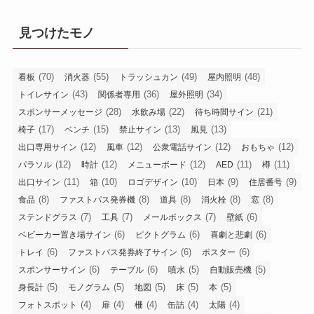
見つけたモノ
(70)
(55)
(49)
(48)
看板
消火器
トラッシュカン
屋内照明
(43)
(36)
(34)
トイレサイン
関係者専用
屋外照明
(28)
(22)
(21)
スポンサーメッセージ
水飲み場
待ち時間サイン
(17)
(15)
(13)
(13)
椅子
ベンチ
禁止サイン
風見
(12)
(12)
(12)
(12)
出口専用サイン
風車
公衆電話サイン
おもちゃ
(12)
(12)
(12)
(11)
(11)
パラソル
時計
メニューボード
AED
樽
(11)
(10)
(10)
(9)
(9)
出口サイン
箱
ロゴデザイン
日本
住居番号
(8)
(8)
(8)
(8)
(8)
食品
ファストパス発券機
道具
消火栓
窓
(7)
(7)
(7)
(6)
ステンドグラス
工具
メールボックス
壁紙
(6)
(6)
(6)
ベビーカー置き場サイン
ピクトグラム
喜劇と悲劇
(6)
(6)
(6)
トレイ
ファストパス発券終了サイン
ポスター
(6)
(6)
(5)
(5)
スポンサーサイン
テーブル
噴水
自動販売機
(5)
(5)
(5)
(5)
(5)
身長計
モノグラム
地図
床
本
(4)
(4)
(4)
(4)
(4)
フォトスポット
扉
柵
缶詰
太陽