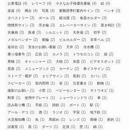
(4)
(4)
(4)
(4)
公衆電話
レリーフ
小さなお子様優先看板
絵
(4)
(4)
(4)
(3)
(3)
楽器
燭台
写真
避難誘導灯案内サイン
ペンキ
(3)
(3)
(3)
(3)
タペストリー
ポール
鍛冶屋
食器ホルダー
(3)
(3)
(3)
(3)
喫煙所サイン
浮き輪
エレベーターサイン
置き時計
(3)
(3)
(2)
(2)
(2)
肖像画
医者
シルエット
天井扇
切手
(2)
(2)
(2)
(2)
メダルベンダー
舵輪
ビルホルダー
非常ベル
(2)
(2)
(2)
(2)
返却台
安全のお願い看板
天井
冷水機
(2)
(2)
(2)
(2)
(2)
乗り場番号
広告
カメラ
トウモロコシ
袋
(2)
(2)
(2)
(2)
(2)
果物
キャッシャー
大砲
灰皿
ビデオスポット
(2)
(2)
(2)
(2)
星座
メニューブック
カーテン
車イスサイン
(2)
(2)
(2)
(2)
ストーブ・暖炉
エリアサイン
彫刻
カバン
(2)
(1)
(1)
(1)
(1)
スピーカー
室内照明
岩
注意書き
動物
(1)
(1)
(1)
(1)
撮影のお願い
小窓
ベビーセンター
サトウキビ
(1)
(1)
(1)
(1)
勲章
使用中プレート
ショーウィンドウ
車
(1)
(1)
(1)
(1)
(1)
読み取り機
手紙
蹄鉄
ボート
駅
(1)
(1)
(1)
(1)
(1)
アール・デコ
酒
ラジオ
宇宙
地下鉄
(1)
(1)
(1)
(1)
(1)
(1)
火災報知機
魚
馬留め
レンズ
雨樋
射的
(1)
(1)
(1)
(1)
(1)
(1)
試着室
皿
ダーツ
定員
壁
鍋