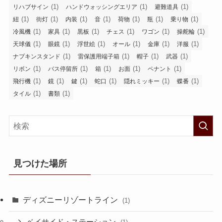
(1)
(1)
(1)
リハブサイン
ハンドウォッシングエリア
避難道具
(1)
(1)
(1)
(1)
(1)
(1)
(1)
紐
街灯
内装
音
荷物
瓶
乗り物
(1)
(1)
(1)
(1)
(1)
(1)
冷風機
家具
黒板
チェス
ワゴン
操舵輪
(1)
(1)
(1)
(1)
(1)
(1)
天球儀
眼鏡
浮世絵
オール
金庫
洋服
(1)
(1)
(1)
(1)
ナプキンスタンド
雷保護用端子箱
帽子
武器
(1)
(1)
(1)
(1)
(1)
リボン
バス停留所
箱
お面
ペナント
(1)
(1)
(1)
(1)
(1)
(1)
飛行機
鏡
鍵
蛇口
隠れミッキー
蝶番
(1)
(1)
タイル
書類
見つけた場所
ディズニーリゾートライン
(1)