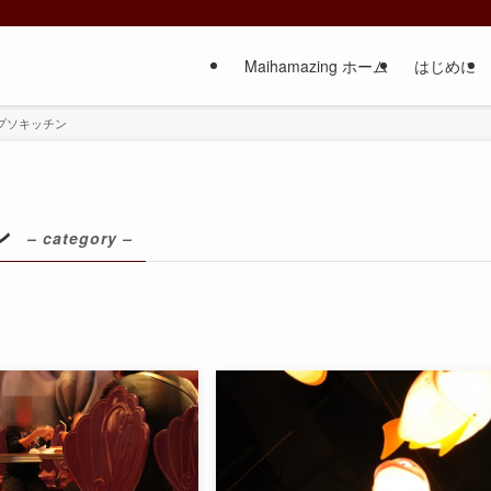
Maihamazing ホーム
はじめに
プソキッチン
ン
– category –