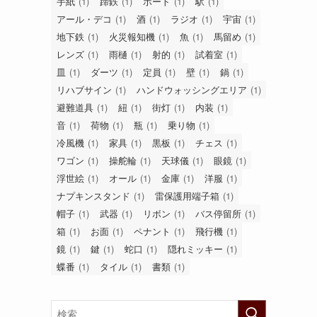
手紙
(1)
蹄鉄
(1)
ボート
(1)
駅
(1)
アール・デコ
(1)
酒
(1)
ラジオ
(1)
宇宙
(1)
地下鉄
(1)
火災報知機
(1)
魚
(1)
馬留め
(1)
レンズ
(1)
雨樋
(1)
射的
(1)
試着室
(1)
皿
(1)
ダーツ
(1)
定員
(1)
壁
(1)
鍋
(1)
リハブサイン
(1)
ハンドウォッシングエリア
(1)
避難道具
(1)
紐
(1)
街灯
(1)
内装
(1)
音
(1)
荷物
(1)
瓶
(1)
乗り物
(1)
冷風機
(1)
家具
(1)
黒板
(1)
チェス
(1)
ワゴン
(1)
操舵輪
(1)
天球儀
(1)
眼鏡
(1)
浮世絵
(1)
オール
(1)
金庫
(1)
洋服
(1)
ナプキンスタンド
(1)
雷保護用端子箱
(1)
帽子
(1)
武器
(1)
リボン
(1)
バス停留所
(1)
箱
(1)
お面
(1)
ペナント
(1)
飛行機
(1)
鏡
(1)
鍵
(1)
蛇口
(1)
隠れミッキー
(1)
蝶番
(1)
タイル
(1)
書類
(1)