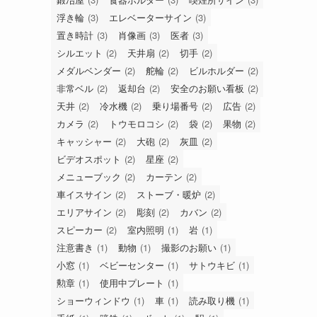
浮き輪
(3)
エレベーターサイン
(3)
置き時計
(3)
肖像画
(3)
医者
(3)
シルエット
(2)
天井扇
(2)
切手
(2)
メダルベンダー
(2)
舵輪
(2)
ビルホルダー
(2)
非常ベル
(2)
返却台
(2)
安全のお願い看板
(2)
天井
(2)
冷水機
(2)
乗り場番号
(2)
広告
(2)
カメラ
(2)
トウモロコシ
(2)
袋
(2)
果物
(2)
キャッシャー
(2)
大砲
(2)
灰皿
(2)
ビデオスポット
(2)
星座
(2)
メニューブック
(2)
カーテン
(2)
車イスサイン
(2)
ストーブ・暖炉
(2)
エリアサイン
(2)
彫刻
(2)
カバン
(2)
スピーカー
(2)
室内照明
(1)
岩
(1)
注意書き
(1)
動物
(1)
撮影のお願い
(1)
小窓
(1)
ベビーセンター
(1)
サトウキビ
(1)
勲章
(1)
使用中プレート
(1)
ショーウィンドウ
(1)
車
(1)
読み取り機
(1)