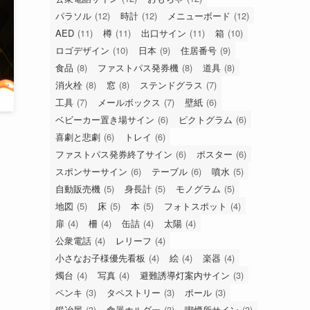
パラソル
(12)
時計
(12)
メニューボード
(12)
AED
(11)
樽
(11)
出口サイン
(11)
箱
(10)
ロゴデザイン
(10)
日本
(9)
住居番号
(9)
食品
(8)
ファストパス発券機
(8)
道具
(8)
消火栓
(8)
窓
(8)
ステンドグラス
(7)
工具
(7)
メールボックス
(7)
壁紙
(6)
ベビーカー置き場サイン
(6)
ピクトグラム
(6)
喜劇と悲劇
(6)
トレイ
(6)
ファストパス発券終了サイン
(6)
ポスター
(6)
スポンサーサイン
(6)
テーブル
(6)
噴水
(5)
自動販売機
(5)
身長計
(5)
モノグラム
(5)
地図
(5)
床
(5)
本
(5)
フォトスポット
(4)
扉
(4)
柵
(4)
缶詰
(4)
太陽
(4)
公衆電話
(4)
レリーフ
(4)
小さなお子様優先看板
(4)
絵
(4)
楽器
(4)
燭台
(4)
写真
(4)
避難誘導灯案内サイン
(3)
ペンキ
(3)
タペストリー
(3)
ポール
(3)
鍛冶屋
(3)
食器ホルダー
(3)
喫煙所サイン
(3)