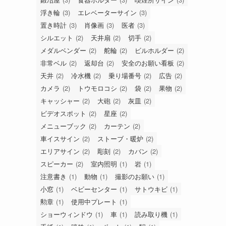
浮き輪
(3)
エレベーターサイン
(3)
置き時計
(3)
肖像画
(3)
医者
(3)
シルエット
(2)
天井扇
(2)
切手
(2)
メダルベンダー
(2)
舵輪
(2)
ビルホルダー
(2)
非常ベル
(2)
返却台
(2)
安全のお願い看板
(2)
天井
(2)
冷水機
(2)
乗り場番号
(2)
広告
(2)
カメラ
(2)
トウモロコシ
(2)
袋
(2)
果物
(2)
キャッシャー
(2)
大砲
(2)
灰皿
(2)
ビデオスポット
(2)
星座
(2)
メニューブック
(2)
カーテン
(2)
車イスサイン
(2)
ストーブ・暖炉
(2)
エリアサイン
(2)
彫刻
(2)
カバン
(2)
スピーカー
(2)
室内照明
(1)
岩
(1)
注意書き
(1)
動物
(1)
撮影のお願い
(1)
小窓
(1)
ベビーセンター
(1)
サトウキビ
(1)
勲章
(1)
使用中プレート
(1)
ショーウィンドウ
(1)
車
(1)
読み取り機
(1)