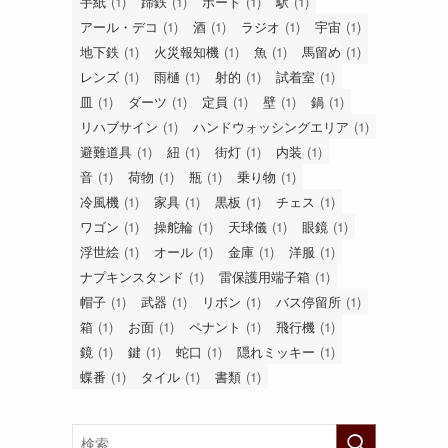
手紙
(1)
蹄鉄
(1)
ボート
(1)
駅
(1)
アール・デコ
(1)
酒
(1)
ラジオ
(1)
宇宙
(1)
地下鉄
(1)
火災報知機
(1)
魚
(1)
馬留め
(1)
レンズ
(1)
雨樋
(1)
射的
(1)
試着室
(1)
皿
(1)
ダーツ
(1)
定員
(1)
壁
(1)
鍋
(1)
リハブサイン
(1)
ハンドウォッシングエリア
(1)
避難道具
(1)
紐
(1)
街灯
(1)
内装
(1)
音
(1)
荷物
(1)
瓶
(1)
乗り物
(1)
冷風機
(1)
家具
(1)
黒板
(1)
チェス
(1)
ワゴン
(1)
操舵輪
(1)
天球儀
(1)
眼鏡
(1)
浮世絵
(1)
オール
(1)
金庫
(1)
洋服
(1)
ナプキンスタンド
(1)
雷保護用端子箱
(1)
帽子
(1)
武器
(1)
リボン
(1)
バス停留所
(1)
箱
(1)
お面
(1)
ペナント
(1)
飛行機
(1)
鏡
(1)
鍵
(1)
蛇口
(1)
隠れミッキー
(1)
蝶番
(1)
タイル
(1)
書類
(1)