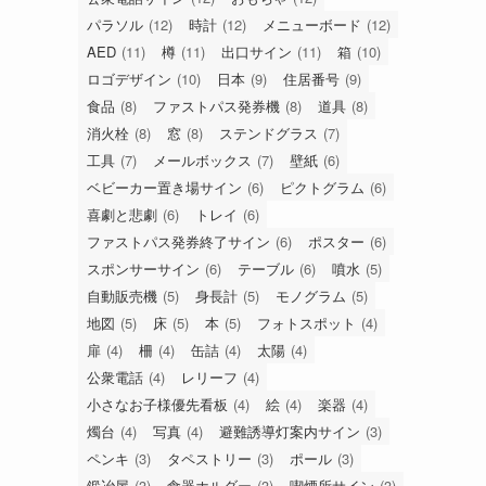
パラソル
(12)
時計
(12)
メニューボード
(12)
AED
(11)
樽
(11)
出口サイン
(11)
箱
(10)
ロゴデザイン
(10)
日本
(9)
住居番号
(9)
食品
(8)
ファストパス発券機
(8)
道具
(8)
消火栓
(8)
窓
(8)
ステンドグラス
(7)
工具
(7)
メールボックス
(7)
壁紙
(6)
ベビーカー置き場サイン
(6)
ピクトグラム
(6)
喜劇と悲劇
(6)
トレイ
(6)
ファストパス発券終了サイン
(6)
ポスター
(6)
スポンサーサイン
(6)
テーブル
(6)
噴水
(5)
自動販売機
(5)
身長計
(5)
モノグラム
(5)
地図
(5)
床
(5)
本
(5)
フォトスポット
(4)
扉
(4)
柵
(4)
缶詰
(4)
太陽
(4)
公衆電話
(4)
レリーフ
(4)
小さなお子様優先看板
(4)
絵
(4)
楽器
(4)
燭台
(4)
写真
(4)
避難誘導灯案内サイン
(3)
ペンキ
(3)
タペストリー
(3)
ポール
(3)
鍛冶屋
(3)
食器ホルダー
(3)
喫煙所サイン
(3)