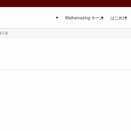
Maihamazing ホーム
はじめに
術工芸