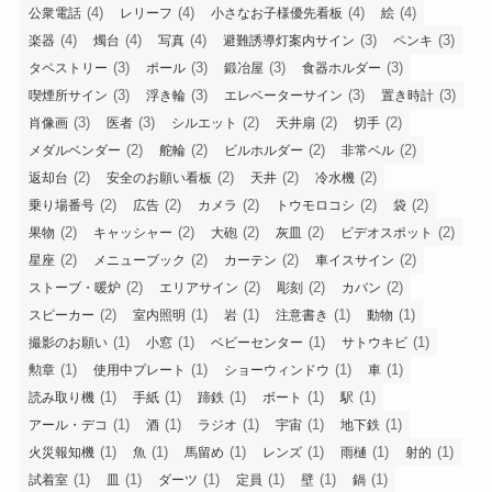
(4)
(4)
(4)
(4)
公衆電話
レリーフ
小さなお子様優先看板
絵
(4)
(4)
(4)
(3)
(3)
楽器
燭台
写真
避難誘導灯案内サイン
ペンキ
(3)
(3)
(3)
(3)
タペストリー
ポール
鍛冶屋
食器ホルダー
(3)
(3)
(3)
(3)
喫煙所サイン
浮き輪
エレベーターサイン
置き時計
(3)
(3)
(2)
(2)
(2)
肖像画
医者
シルエット
天井扇
切手
(2)
(2)
(2)
(2)
メダルベンダー
舵輪
ビルホルダー
非常ベル
(2)
(2)
(2)
(2)
返却台
安全のお願い看板
天井
冷水機
(2)
(2)
(2)
(2)
(2)
乗り場番号
広告
カメラ
トウモロコシ
袋
(2)
(2)
(2)
(2)
(2)
果物
キャッシャー
大砲
灰皿
ビデオスポット
(2)
(2)
(2)
(2)
星座
メニューブック
カーテン
車イスサイン
(2)
(2)
(2)
(2)
ストーブ・暖炉
エリアサイン
彫刻
カバン
(2)
(1)
(1)
(1)
(1)
スピーカー
室内照明
岩
注意書き
動物
(1)
(1)
(1)
(1)
撮影のお願い
小窓
ベビーセンター
サトウキビ
(1)
(1)
(1)
(1)
勲章
使用中プレート
ショーウィンドウ
車
(1)
(1)
(1)
(1)
(1)
読み取り機
手紙
蹄鉄
ボート
駅
(1)
(1)
(1)
(1)
(1)
アール・デコ
酒
ラジオ
宇宙
地下鉄
(1)
(1)
(1)
(1)
(1)
(1)
火災報知機
魚
馬留め
レンズ
雨樋
射的
(1)
(1)
(1)
(1)
(1)
(1)
試着室
皿
ダーツ
定員
壁
鍋