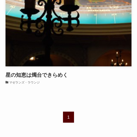
星の知恵は燭台できらめく
マゼランズ・ラウンジ
1