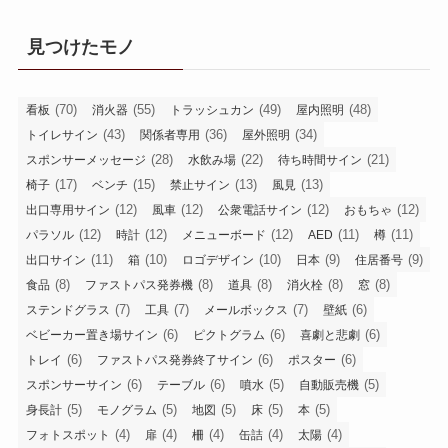
見つけたモノ
(70)
(55)
(49)
(48)
看板
消火器
トラッシュカン
屋内照明
(43)
(36)
(34)
トイレサイン
関係者専用
屋外照明
(28)
(22)
(21)
スポンサーメッセージ
水飲み場
待ち時間サイン
(17)
(15)
(13)
(13)
椅子
ベンチ
禁止サイン
風見
(12)
(12)
(12)
(12)
出口専用サイン
風車
公衆電話サイン
おもちゃ
(12)
(12)
(12)
(11)
(11)
パラソル
時計
メニューボード
AED
樽
(11)
(10)
(10)
(9)
(9)
出口サイン
箱
ロゴデザイン
日本
住居番号
(8)
(8)
(8)
(8)
(8)
食品
ファストパス発券機
道具
消火栓
窓
(7)
(7)
(7)
(6)
ステンドグラス
工具
メールボックス
壁紙
(6)
(6)
(6)
ベビーカー置き場サイン
ピクトグラム
喜劇と悲劇
(6)
(6)
(6)
トレイ
ファストパス発券終了サイン
ポスター
(6)
(6)
(5)
(5)
スポンサーサイン
テーブル
噴水
自動販売機
(5)
(5)
(5)
(5)
(5)
身長計
モノグラム
地図
床
本
(4)
(4)
(4)
(4)
(4)
フォトスポット
扉
柵
缶詰
太陽