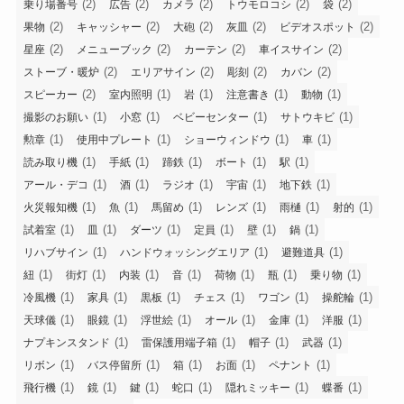
(2)
(2)
(2)
(2)
(2)
乗り場番号
広告
カメラ
トウモロコシ
袋
(2)
(2)
(2)
(2)
(2)
果物
キャッシャー
大砲
灰皿
ビデオスポット
(2)
(2)
(2)
(2)
星座
メニューブック
カーテン
車イスサイン
(2)
(2)
(2)
(2)
ストーブ・暖炉
エリアサイン
彫刻
カバン
(2)
(1)
(1)
(1)
(1)
スピーカー
室内照明
岩
注意書き
動物
(1)
(1)
(1)
(1)
撮影のお願い
小窓
ベビーセンター
サトウキビ
(1)
(1)
(1)
(1)
勲章
使用中プレート
ショーウィンドウ
車
(1)
(1)
(1)
(1)
(1)
読み取り機
手紙
蹄鉄
ボート
駅
(1)
(1)
(1)
(1)
(1)
アール・デコ
酒
ラジオ
宇宙
地下鉄
(1)
(1)
(1)
(1)
(1)
(1)
火災報知機
魚
馬留め
レンズ
雨樋
射的
(1)
(1)
(1)
(1)
(1)
(1)
試着室
皿
ダーツ
定員
壁
鍋
(1)
(1)
(1)
リハブサイン
ハンドウォッシングエリア
避難道具
(1)
(1)
(1)
(1)
(1)
(1)
(1)
紐
街灯
内装
音
荷物
瓶
乗り物
(1)
(1)
(1)
(1)
(1)
(1)
冷風機
家具
黒板
チェス
ワゴン
操舵輪
(1)
(1)
(1)
(1)
(1)
(1)
天球儀
眼鏡
浮世絵
オール
金庫
洋服
(1)
(1)
(1)
(1)
ナプキンスタンド
雷保護用端子箱
帽子
武器
(1)
(1)
(1)
(1)
(1)
リボン
バス停留所
箱
お面
ペナント
(1)
(1)
(1)
(1)
(1)
(1)
飛行機
鏡
鍵
蛇口
隠れミッキー
蝶番