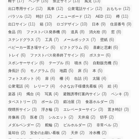
(17)
(15)
(13)
(13)
椅子
ベンチ
禁止サイン
風見
(12)
(12)
(12)
(12)
出口専用サイン
風車
公衆電話サイン
おもちゃ
(12)
(12)
(12)
(11)
(11)
パラソル
時計
メニューボード
AED
樽
(11)
(10)
(10)
(9)
(9)
出口サイン
箱
ロゴデザイン
日本
住居番号
(8)
(8)
(8)
(8)
(8)
食品
ファストパス発券機
道具
消火栓
窓
(7)
(7)
(7)
(6)
ステンドグラス
工具
メールボックス
壁紙
(6)
(6)
(6)
ベビーカー置き場サイン
ピクトグラム
喜劇と悲劇
(6)
(6)
(6)
トレイ
ファストパス発券終了サイン
ポスター
(6)
(6)
(5)
(5)
スポンサーサイン
テーブル
噴水
自動販売機
(5)
(5)
(5)
(5)
(5)
身長計
モノグラム
地図
床
本
(4)
(4)
(4)
(4)
(4)
フォトスポット
扉
柵
缶詰
太陽
(4)
(4)
(4)
(4)
公衆電話
レリーフ
小さなお子様優先看板
絵
(4)
(4)
(4)
(3)
(3)
楽器
燭台
写真
避難誘導灯案内サイン
ペンキ
(3)
(3)
(3)
(3)
タペストリー
ポール
鍛冶屋
食器ホルダー
(3)
(3)
(3)
(3)
喫煙所サイン
浮き輪
エレベーターサイン
置き時計
(3)
(3)
(2)
(2)
(2)
肖像画
医者
シルエット
天井扇
切手
(2)
(2)
(2)
(2)
メダルベンダー
舵輪
ビルホルダー
非常ベル
(2)
(2)
(2)
(2)
返却台
安全のお願い看板
天井
冷水機