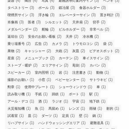
(4)
(4)
(4)
(3)
(3)
楽器
燭台
写真
避難誘導灯案内サイン
ペンキ
(3)
(3)
(3)
(3)
タペストリー
ポール
鍛冶屋
食器ホルダー
(3)
(3)
(3)
(3)
喫煙所サイン
浮き輪
エレベーターサイン
置き時計
(3)
(3)
(2)
(2)
(2)
肖像画
医者
シルエット
天井扇
切手
(2)
(2)
(2)
(2)
メダルベンダー
舵輪
ビルホルダー
非常ベル
(2)
(2)
(2)
(2)
返却台
安全のお願い看板
天井
冷水機
(2)
(2)
(2)
(2)
(2)
乗り場番号
広告
カメラ
トウモロコシ
袋
(2)
(2)
(2)
(2)
(2)
果物
キャッシャー
大砲
灰皿
ビデオスポット
(2)
(2)
(2)
(2)
星座
メニューブック
カーテン
車イスサイン
(2)
(2)
(2)
(2)
ストーブ・暖炉
エリアサイン
彫刻
カバン
(2)
(1)
(1)
(1)
(1)
スピーカー
室内照明
岩
注意書き
動物
(1)
(1)
(1)
(1)
撮影のお願い
小窓
ベビーセンター
サトウキビ
(1)
(1)
(1)
(1)
勲章
使用中プレート
ショーウィンドウ
車
(1)
(1)
(1)
(1)
(1)
読み取り機
手紙
蹄鉄
ボート
駅
(1)
(1)
(1)
(1)
(1)
アール・デコ
酒
ラジオ
宇宙
地下鉄
(1)
(1)
(1)
(1)
(1)
(1)
火災報知機
魚
馬留め
レンズ
雨樋
射的
(1)
(1)
(1)
(1)
(1)
(1)
試着室
皿
ダーツ
定員
壁
鍋
(1)
(1)
(1)
リハブサイン
ハンドウォッシングエリア
避難道具