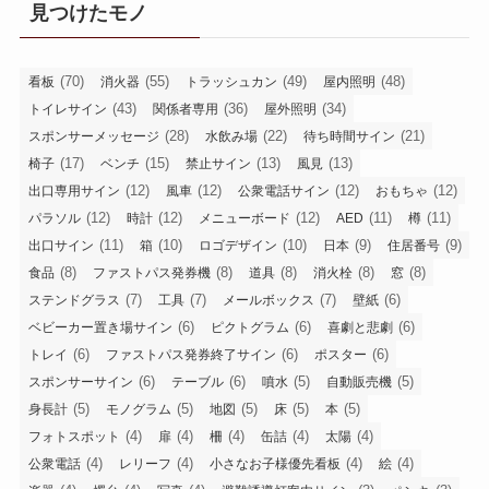
見つけたモノ
(70)
(55)
(49)
(48)
看板
消火器
トラッシュカン
屋内照明
(43)
(36)
(34)
トイレサイン
関係者専用
屋外照明
(28)
(22)
(21)
スポンサーメッセージ
水飲み場
待ち時間サイン
(17)
(15)
(13)
(13)
椅子
ベンチ
禁止サイン
風見
(12)
(12)
(12)
(12)
出口専用サイン
風車
公衆電話サイン
おもちゃ
(12)
(12)
(12)
(11)
(11)
パラソル
時計
メニューボード
AED
樽
(11)
(10)
(10)
(9)
(9)
出口サイン
箱
ロゴデザイン
日本
住居番号
(8)
(8)
(8)
(8)
(8)
食品
ファストパス発券機
道具
消火栓
窓
(7)
(7)
(7)
(6)
ステンドグラス
工具
メールボックス
壁紙
(6)
(6)
(6)
ベビーカー置き場サイン
ピクトグラム
喜劇と悲劇
(6)
(6)
(6)
トレイ
ファストパス発券終了サイン
ポスター
(6)
(6)
(5)
(5)
スポンサーサイン
テーブル
噴水
自動販売機
(5)
(5)
(5)
(5)
(5)
身長計
モノグラム
地図
床
本
(4)
(4)
(4)
(4)
(4)
フォトスポット
扉
柵
缶詰
太陽
(4)
(4)
(4)
(4)
公衆電話
レリーフ
小さなお子様優先看板
絵